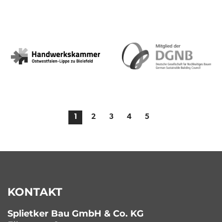
1
2
3
4
5
KONTAKT
Splietker Bau GmbH & Co. KG