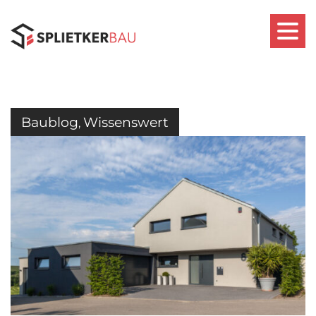
Baublog
Wissenswert
,