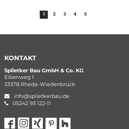
1
2
3
4
5
KONTAKT
Splietker Bau GmbH & Co. KG
Eibenweg 1
33378 Rheda-Wiedenbrück
info@splietkerbau.de
05242 93 122-11