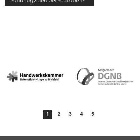
Rundflugvideo bei Youtube
1
2
3
4
5